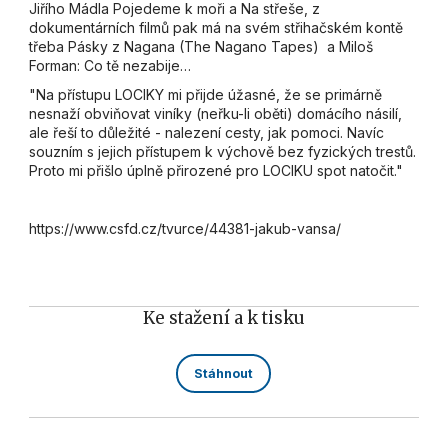
Jiřího Mádla Pojedeme k moři a Na střeše, z
dokumentárních filmů pak má na svém střihačském kontě
třeba Pásky z Nagana (The Nagano Tapes) a Miloš
Forman: Co tě nezabije…
"Na přístupu LOCIKY mi přijde úžasné, že se primárně
nesnaží obviňovat viníky (neřku-li oběti) domácího násilí,
ale řeší to důležité - nalezení cesty, jak pomoci. Navíc
souzním s jejich přístupem k výchově bez fyzických trestů.
Proto mi přišlo úplně přirozené pro LOCIKU spot natočit."
https://www.csfd.cz/tvurce/44381-jakub-vansa/
Ke stažení a k tisku
Stáhnout