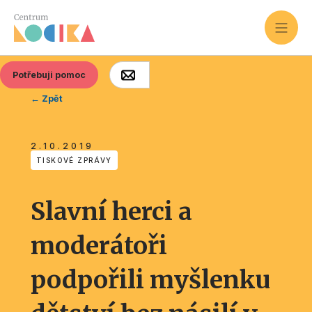
Potřebuji pomoc
← Zpět
2.10.2019
TISKOVÉ ZPRÁVY
Slavní herci a
moderátoři
podpořili myšlenku