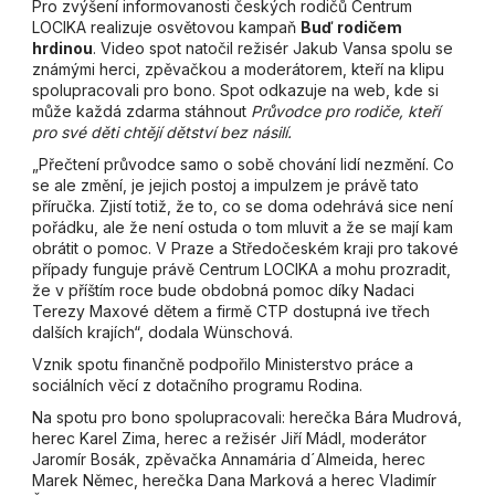
Pro zvýšení informovanosti českých rodičů Centrum
LOCIKA realizuje osvětovou kampaň
Buď rodičem
hrdinou
. Video spot natočil režisér Jakub Vansa spolu se
známými herci, zpěvačkou a moderátorem, kteří na klipu
spolupracovali pro bono. Spot odkazuje na web, kde si
může každá zdarma stáhnout
Průvodce pro rodiče, kteří
pro své děti chtějí dětství bez násilí.
„Přečtení průvodce samo o sobě chování lidí nezmění. Co
se ale změní, je jejich postoj a impulzem je právě tato
příručka. Zjistí totiž, že to, co se doma odehrává sice není
pořádku, ale že není ostuda o tom mluvit a že se mají kam
obrátit o pomoc. V Praze a Středočeském kraji pro takové
případy funguje právě Centrum LOCIKA a mohu prozradit,
že v příštím roce bude obdobná pomoc díky Nadaci
Terezy Maxové dětem a firmě CTP dostupná ive třech
dalších krajích“, dodala Wünschová.
Vznik spotu finančně podpořilo Ministerstvo práce a
sociálních věcí z dotačního programu Rodina.
Na spotu pro bono spolupracovali: herečka Bára Mudrová,
herec Karel Zima, herec a režisér Jiří Mádl, moderátor
Jaromír Bosák, zpěvačka Annamária d´Almeida, herec
Marek Němec, herečka Dana Marková a herec Vladimír