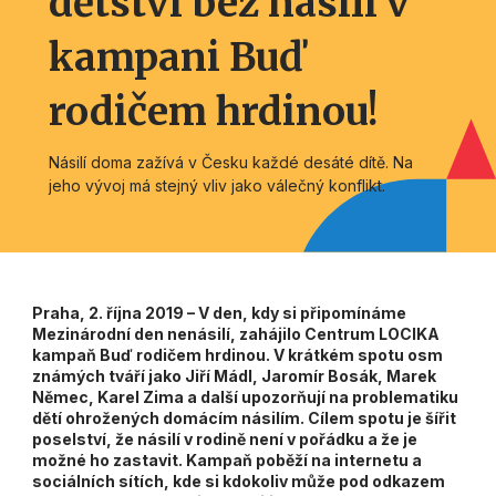
dětství bez násilí v
kampani Buď
rodičem hrdinou!
Násilí doma zažívá v Česku každé desáté dítě. Na
jeho vývoj má stejný vliv jako válečný konflikt.
Praha, 2. října 2019 – V den, kdy si připomínáme
Mezinárodní den nenásilí, zahájilo Centrum LOCIKA
kampaň Buď rodičem hrdinou. V krátkém spotu osm
známých tváří jako Jiří Mádl, Jaromír Bosák, Marek
Němec, Karel Zima a další upozorňují na problematiku
dětí ohrožených domácím násilím. Cílem spotu je šířit
poselství, že násilí v rodině není v pořádku a že je
možné ho zastavit. Kampaň poběží na internetu a
sociálních sítích, kde si kdokoliv může pod odkazem