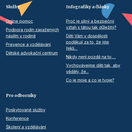
Služby
Infografiky a články
Online pomoc
Proč je silný a bezpečný
vztah s tátou tak důležitý?
Podpora rodin zasažených
násilím v rodině
Děti Vám v dospělosti
poděkují za to, že jste
Prevence a vzdělávání
řekli…
Dětské advokační centrum
Nikdy není pozdě na to,…
Vychovávejme děti tak, aby
věděly, že...
Co je moje a co je tvoje?
Pro odborníky
Poskytované služby
Konference
Školení a vzdělávání