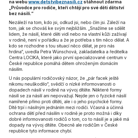
na webu
www.detstvibeznasili.cz
stáhnout zdarma
„Průvodce pro rodiče, kteří chtějí pro své děti dětství
bez násilí.“
Nezáleží na tom, kdo jsi, odkud jsi, nebo čím jsi. Záleží na
tom, jak se chováš ke svým nejbližším. „Snažíme se sdělit
lidem, že násilí, které děti vidí nebo na vlastní kůži zažívají
v rodině, není v pořádku a že je potřeba s tím něco dělat. A
kdo se rozhodne s tou situací něco dělat, je pro nás
hrdina“, uvedla Petra Wünschová, zakladatelka a ředitelka
Centra LOCIKA, které jako první specializované centrum v
České republice pomáhá dětem ohroženým domácím
násilím.
U nás populární rodičovský názor, že „pár facek ještě
nikomu neuškodilo“, svědčí o nízké informovanosti o
dopadech násilí v rodině na vývoj dítěte. Některé formy
násilí se za násilí ani nepovažují. Nejde jen o fyzické násilí
namířené přímo proti dítěti, ale i o jeho psychické formy.
Dítě trpí i násilným jednáním mezi rodiči.
Včasná a účinná
ochrana dětí před násilím v rodině je proto možná i díky
dobré informovanosti rodičů o tom, co to násilí je a jaké má
dopady na vývoj dítěte. Obecně ale rodičům v České
republice tyto informace chybí.