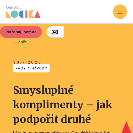
Potřebuji pomoc
← Zpět
30.7.2023
RADY A NÁVODY
Smysluplné
komplimenty – jak
podpořit druhé
Léto je ve znamení přátelství. Obzvláště dnes, kdy