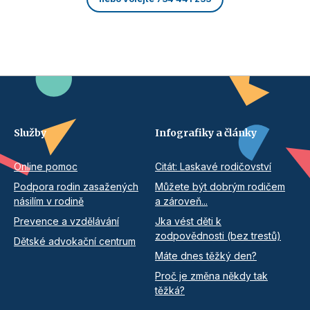
Služby
Infografiky a články
Online pomoc
Citát: Laskavé rodičovství
Podpora rodin zasažených
Můžete být dobrým rodičem
násilím v rodině
a zároveň...
Prevence a vzdělávání
Jka vést děti k
zodpovědnosti (bez trestů)
Dětské advokační centrum
Máte dnes těžký den?
Proč je změna někdy tak
těžká?