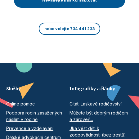
Neváhejte nás kontaktovat
nebo volejte 734 441 233
Služby
Infografiky a články
Online pomoc
Citát: Laskavé rodičovství
Podpora rodin zasažených
Můžete být dobrým rodičem
násilím v rodině
a zároveň...
Prevence a vzdělávání
Jka vést děti k
zodpovědnosti (bez trestů)
Dětské advokační centrum