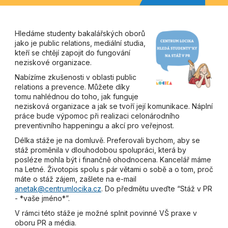
Hledáme studenty bakalářských oborů
jako je public relations, mediální studia,
kteří se chtějí zapojit do fungování
neziskové organizace.
Nabízíme zkušenosti v oblasti public
relations a prevence. Můžete díky
tomu nahlédnou do toho, jak funguje
nezisková organizace a jak se tvoří její komunikace. Náplní
práce bude výpomoc při realizaci celonárodního
preventivního happeningu a akcí pro veřejnost.
Délka stáže je na domluvě. Preferovali bychom, aby se
stáž proměnila v dlouhodobou spolupráci, která by
posléze mohla být i finančně ohodnocena. Kancelář máme
na Letné. Životopis spolu s pár větami o sobě a o tom, proč
máte o stáž zájem, zašlete na e-mail
anetak@centrumlocika.cz
. Do předmětu uveďte “Stáž v PR
- *vaše jméno*”.
V rámci této stáže je možné splnit povinné VŠ praxe v
oboru PR a média.