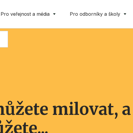
Pro veřejnost a média
Pro odborníky a školy
můžete milovat, a
žete...