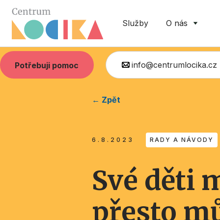
Služby
O nás
info@centrumlocika.cz
Potřebuji pomoc
← Zpět
6.8.2023
RADY A NÁVODY
Své děti 
přesto mů