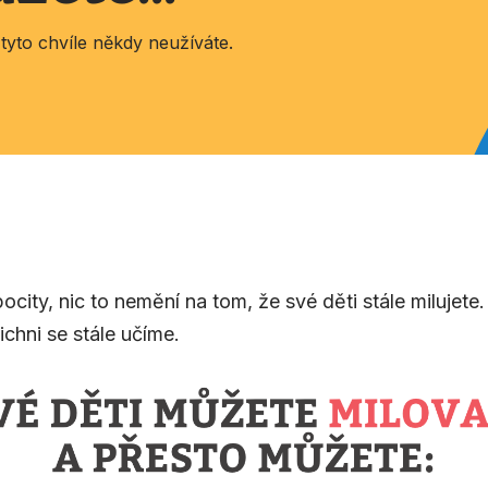
i tyto chvíle někdy neužíváte.
city, nic to nemění na tom, že své děti stále milujete
šichni se stále učíme.