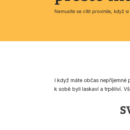
Nemusíte se cítit provinile, když s
I když máte občas nepříjemné po
k sobě byli laskaví a trpěliví. V