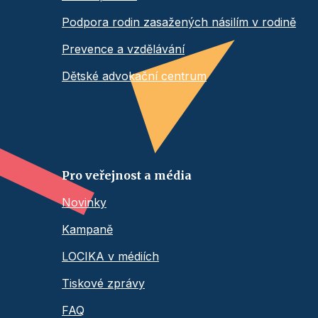
Podpora rodin zasažených násilím v rodině
Prevence a vzdělávání
Dětské advokační centrum
Pro veřejnost a média
Novinky
Kampaně
LOCIKA v médiích
Tiskové zprávy
FAQ