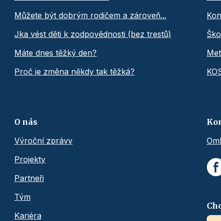
Můžete být dobrým rodičem a zároveň...
Kon
Jka vést děti k zodpovědnosti (bez trestů)
Ško
Máte dnes těžký den?
Met
Proč je změna někdy tak těžká?
KO
O nás
Ko
Výroční zprávy
Omb
Projekty
Partneři
Tým
Chc
Kariéra