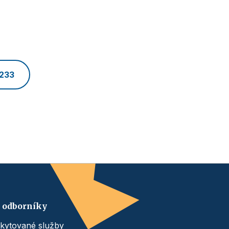
 233
 odborníky
kytované služby