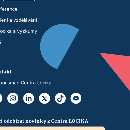
ference
lení a vzdělávání
odika a výzkumy
S
ntakt
udsman Centra Locika
i odebírat novinky z Centra LOCIKA