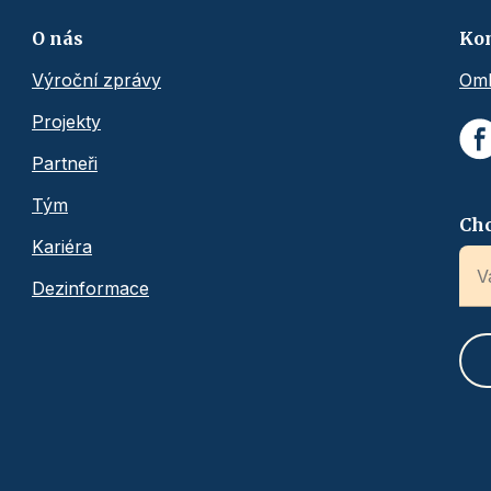
O nás
Ko
Výroční zprávy
Omb
Projekty
Partneři
Tým
Chc
Kariéra
Dezinformace