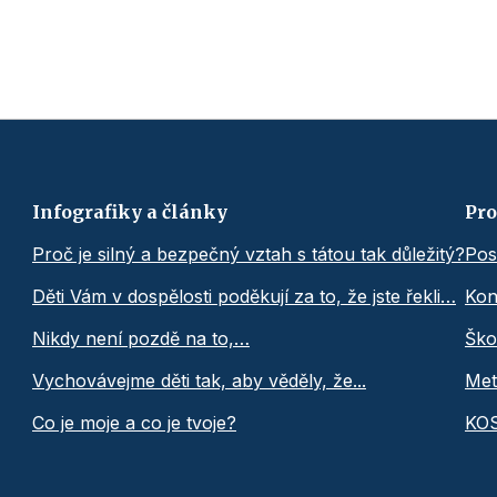
Infografiky a články
Pro
Proč je silný a bezpečný vztah s tátou tak důležitý?
Pos
Děti Vám v dospělosti poděkují za to, že jste řekli…
Kon
Nikdy není pozdě na to,…
Ško
Vychovávejme děti tak, aby věděly, že...
Met
Co je moje a co je tvoje?
KO