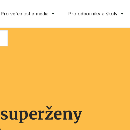
Pro veřejnost a média
Pro odborníky a školy
superženy