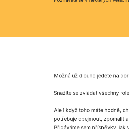
Poznáváte se v některých větách
Možná už dlouho jedete na dor
Snažíte se zvládat všechny role
Ale i když toho máte hodně, ch
potřebuje obejmout, zpomalit a 
Přidáváme sem příspěvky, jak v