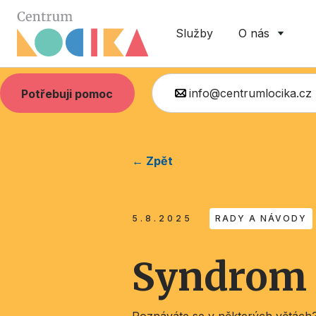
Služby
O nás
info@centrumlocika.cz
Potřebuji pomoc
← Zpět
5.8.2025
RADY A NÁVODY
Syndrom 