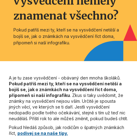
vysvědčení neměly
znamenat všechno?
Pokud patříš mezi ty, kteří se na vysvědčení netěší a
bojíš se, jak o známkách na vysvědčení říct doma,
připomeň si naší infografiku.
A je tu zase vysvědčení - obávaný den mnoha školáků.
Pokud patříš mezi ty, kteří se na vysvědčení netěší a
bojíš se, jak o známkách na vysvědčení říct doma,
připomeň si naší infografiku
. Zkus si taky uvědomit, že
známky na vysvědčení nejsou vším. Určitě je spousta
jiných věcí, ve kterých se ti daří. Jestli vysvědčení
nedopadlo podle tvého očekávání, stejně s tím už teď nic
neuděláš. Příští rok to ale můžeš změnit, pokud budeš chtít.
Pokud hledáš způsob, jak rodičům o špatných známkách
říct,
podívej se na naše tipy.