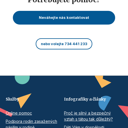
Neváhejte nás kontaktovat
nebo volejte 734 441 233
Služby
Infografiky a články
Online pomoc
Proč je silný a bezpečný
vztah s tátou tak důležitý?
Podpora rodin zasažených
násilím v rodině
Děti Vám v dospělosti