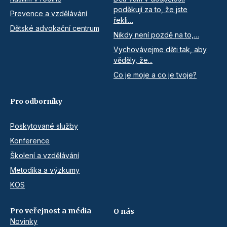
poděkují za to, že jste
Prevence a vzdělávání
řekli…
Dětské advokační centrum
Nikdy není pozdě na to,…
Vychovávejme děti tak, aby
věděly, že...
Co je moje a co je tvoje?
Pro odborníky
Poskytované služby
Konference
Školení a vzdělávání
Metodika a výzkumy
KOS
Pro veřejnost a média
O nás
Novinky