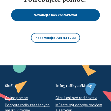
Neváhejte nás kontaktovat
nebo volejte 734 441 233
Služby
Infografiky a články
Online pomoc
Citát: Laskavé rodičovství
Podpora rodin zasažených
Můžete být dobrým rodičem
násilím v rodině
a zároveň...