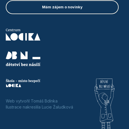
Web vytvořil Tomáš Bdínka
Ilustrace nakreslila Lucie Žaludková