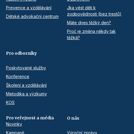
Prevence a vzdělávání
Jka vést děti k
zodpovědnosti (bez trestů)
Dětské advokační centrum
Máte dnes těžký den?
Proč je změna někdy tak
těžká?
Pro odborníky
Poskytované služby
Konference
Školení a vzdělávání
Metodika a výzkumy
KOS
Pro veřejnost a média
O nás
Novinky
Kampaně
Výroční zprávy