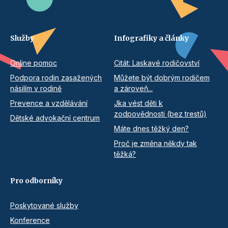
Služby
Infografiky a články
Online pomoc
Citát: Laskavé rodičovství
Podpora rodin zasažených
Můžete být dobrým rodičem
násilím v rodině
a zároveň...
Prevence a vzdělávání
Jka vést děti k
zodpovědnosti (bez trestů)
Dětské advokační centrum
Máte dnes těžký den?
Proč je změna někdy tak
těžká?
Pro odborníky
Poskytované služby
Konference