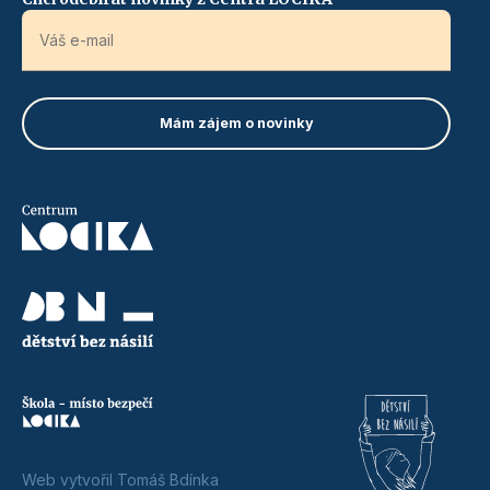
Web vytvořil Tomáš Bdínka