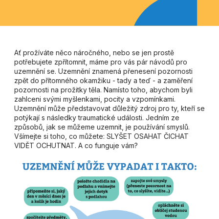
Ať prožíváte něco náročného, nebo se jen prostě
potřebujete zpřítomnit, máme pro vás pár návodů pro
uzemnění se. Uzemnění znamená přenesení pozornosti
zpět do přítomného okamžiku - tady a teď - a zaměření
pozornosti na prožitky těla. Namísto toho, abychom byli
zahlceni svými myšlenkami, pocity a vzpomínkami.
Uzemnění může představovat důležitý zdroj pro ty, kteří se
potýkají s následky traumatické události. Jedním ze
způsobů, jak se můžeme uzemnit, je používání smyslů.
Všímejte si toho, co můžete: SLYŠET OSAHAT ČICHAT
VIDĚT OCHUTNAT. A co funguje vám?