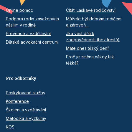
Online pomoc
Citát: Laskavé rodičovství
Podpora rodin zasažených
Můžete být dobrým rodičem
násilím v rodině
a zároveň...
Prevence a vzdělávání
Jka vést děti k
zodpovědnosti (bez trestů)
Dětské advokační centrum
Máte dnes těžký den?
Proč je změna někdy tak
těžká?
Pro odborníky
Poskytované služby
Konference
Školení a vzdělávání
Metodika a výzkumy
KOS