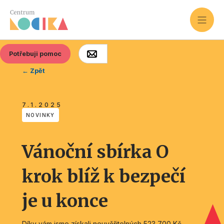
Potřebuji pomoc
← Zpět
7.1.2025
NOVINKY
Vánoční sbírka O
krok blíž k bezpečí
je u konce
Díky vám jsme získali neuvěřitelných 523 700 Kč,