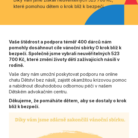
které pomohou dětem o krok blíž k bezpečí.
Vaše štědrost a podpora téměř 400 dárců nám
pomohly dosáhnout cíle vánoční sbírky O krok blíž k
bezpečí. Společně jsme vybrali neuvěřitelných 523
700 Kč, které změní životy dětí zažívajících násilí v
rodině.
Vaše dary nám umožní poskytovat podporu na online
chatu Dětství bez násilí, zajistit okamžitou krizovou pomoc
a nabídnout dlouhodobou odbornou péči v našem
Dětském advokačním centru.
Děkujeme, že pomáháte dětem, aby se dostaly o krok
blíž k bezpečí.