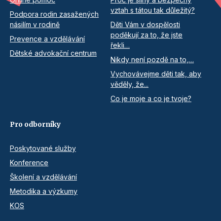
vztah s tátou tak důležitý?
Podpora rodin zasažených
násilím v rodině
Děti Vám v dospělosti
poděkují za to, že jste
Prevence a vzdělávání
řekli…
Dětské advokační centrum
Nikdy není pozdě na to,…
Vychovávejme děti tak, aby
věděly, že...
Co je moje a co je tvoje?
Pro odborníky
Poskytované služby
Konference
Školení a vzdělávání
Metodika a výzkumy
KOS