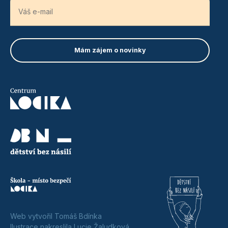
Web vytvořil Tomáš Bdínka
Ilustrace nakreslila Lucie Žaludková