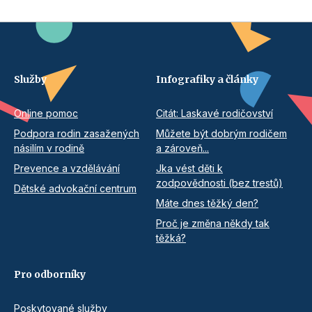
Služby
Infografiky a články
Online pomoc
Citát: Laskavé rodičovství
Podpora rodin zasažených
Můžete být dobrým rodičem
násilím v rodině
a zároveň...
Prevence a vzdělávání
Jka vést děti k
zodpovědnosti (bez trestů)
Dětské advokační centrum
Máte dnes těžký den?
Proč je změna někdy tak
těžká?
Pro odborníky
Poskytované služby