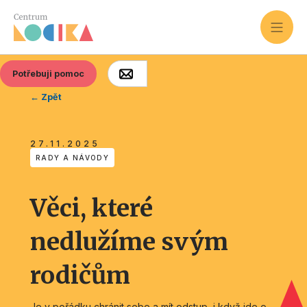
Potřebuji pomoc
← Zpět
27.11.2025
RADY A NÁVODY
Věci, které
nedlužíme svým
rodičům
Je v pořádku chránit sebe a mít odstup, i když jde o