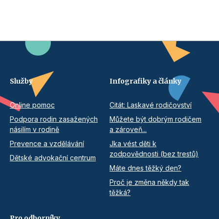
Služby
Infografiky a články
Online pomoc
Citát: Laskavé rodičovství
Podpora rodin zasažených
Můžete být dobrým rodičem
násilím v rodině
a zároveň...
Prevence a vzdělávání
Jka vést děti k
zodpovědnosti (bez trestů)
Dětské advokační centrum
Máte dnes těžký den?
Proč je změna někdy tak
těžká?
Pro odborníky