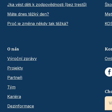
Jka vést děti k zodpovědnosti (bez trestů)
Ško
Máte dnes těžký den?
Met
Proč je změna někdy tak těžká?
KO
O nás
Ko
Výroční zprávy
Omb
Projekty
Partneři
Tým
Chc
Kariéra
Dezinformace