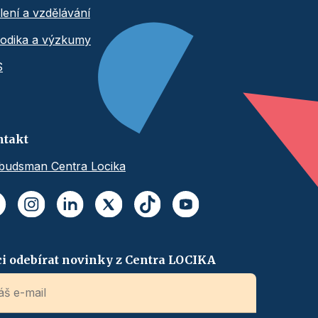
lení a vzdělávání
odika a výzkumy
S
ntakt
udsman Centra Locika
i odebírat novinky z Centra LOCIKA