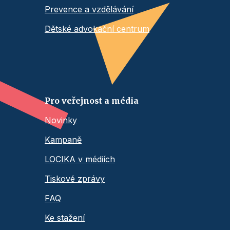
Prevence a vzdělávání
Dětské advokační centrum
Pro veřejnost a média
Novinky
Kampaně
LOCIKA v médiích
Tiskové zprávy
FAQ
Ke stažení