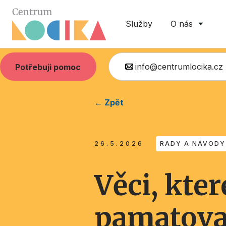
Služby
O nás
info@centrumlocika.cz
Potřebuji pomoc
← Zpět
26.5.2026
RADY A NÁVODY
Věci, kter
pamatova