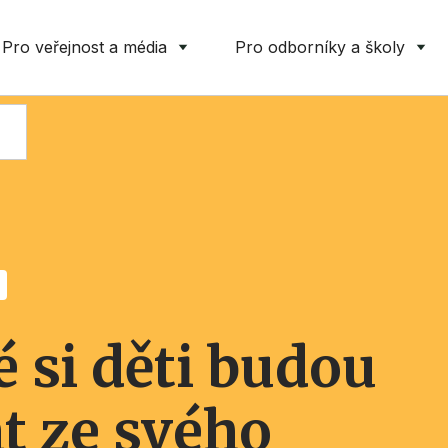
Pro veřejnost a média
Pro odborníky a školy
é si děti budou
t ze svého