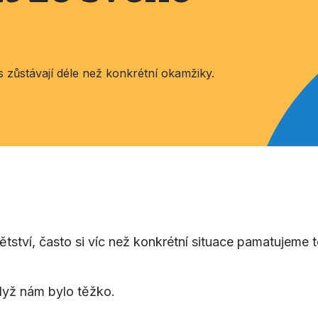
ás zůstávají déle než konkrétní okamžiky.
tví, často si víc než konkrétní situace pamatujeme to, 
když nám bylo těžko.