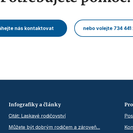
hejte nás kontaktovat
nebo volejte 734 441
Infografiky a články
Pro
Citát: Laskavé rodičovství
Pos
Můžete být dobrým rodičem a zároveň...
Kon