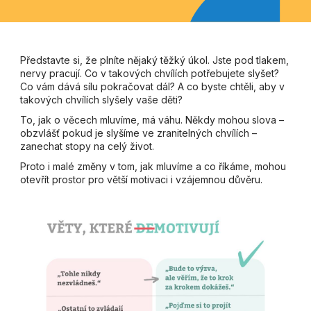
Představte si, že plníte nějaký těžký úkol. Jste pod tlakem,
nervy pracují. Co v takových chvílích potřebujete slyšet?
Co vám dává sílu pokračovat dál? A co byste chtěli, aby v
takových chvílích slyšely vaše děti?
To, jak o věcech mluvíme, má váhu. Někdy mohou slova –
obzvlášť pokud je slyšíme ve zranitelných chvílích –
zanechat stopy na celý život.
Proto i malé změny v tom, jak mluvíme a co říkáme, mohou
otevřít prostor pro větší motivaci i vzájemnou důvěru.