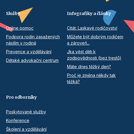
Služby
Infografiky a články
Online pomoc
Citát: Laskavé rodičovství
Podpora rodin zasažených
Můžete být dobrým rodičem
násilím v rodině
a zároveň...
Prevence a vzdělávání
Jka vést děti k
zodpovědnosti (bez trestů)
Dětské advokační centrum
Máte dnes těžký den?
Proč je změna někdy tak
těžká?
Pro odborníky
Poskytované služby
Konference
Školení a vzdělávání