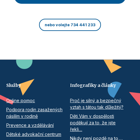
nebo volejte 734 441 233
Služby
Infografiky a články
Online pomoc
Proč je silný a bezpečný
vztah s tátou tak důležitý?
Podpora rodin zasažených
násilím v rodině
Děti Vám v dospělosti
poděkují za to, že jste
Prevence a vzdělávání
řekli…
Dětské advokační centrum
Nikdy není pozdě na to,…