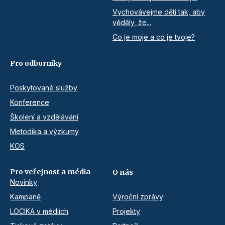
Vychovávejme děti tak, aby
věděly, že...
Co je moje a co je tvoje?
Pro odborníky
Poskytované služby
Konference
Školení a vzdělávání
Metodika a výzkumy
KOS
Pro veřejnost a média
O nás
Novinky
Kampaně
Výroční zprávy
LOCIKA v médiích
Projekty