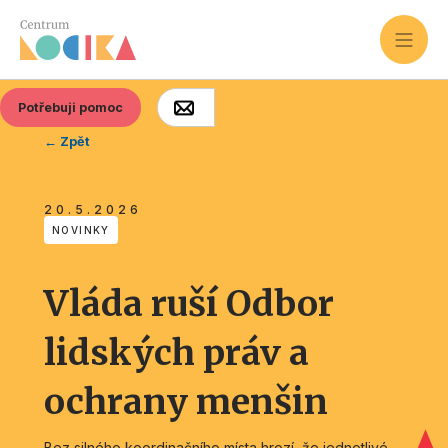
Potřebuji pomoc
← Zpět
20.5.2026
NOVINKY
Vláda ruší Odbor
lidských práv a
ochrany menšin
Bez silného koordinačního místa hrozí, že jednotlivé