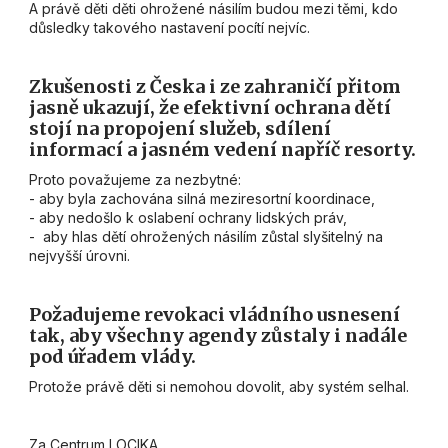
A právě děti děti ohrožené násilím budou mezi těmi, kdo
důsledky takového nastavení pocítí nejvíc.
Zkušenosti z Česka i ze zahraničí přitom
jasně ukazují, že efektivní ochrana dětí
stojí na propojení služeb, sdílení
informací a jasném vedení napříč resorty.
Proto považujeme za nezbytné:
- aby byla zachována silná meziresortní koordinace,
- aby nedošlo k oslabení ochrany lidských práv,
- aby hlas dětí ohrožených násilím zůstal slyšitelný na
nejvyšší úrovni.
Požadujeme revokaci vládního usnesení
tak, aby všechny agendy zůstaly i nadále
pod úřadem vlády.
Protože právě děti si nemohou dovolit, aby systém selhal.
Za Centrum LOCIKA