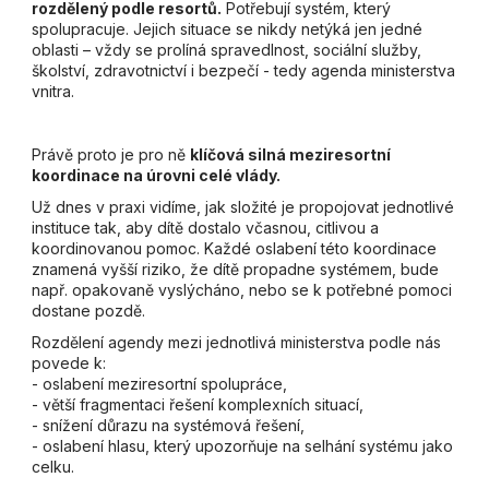
rozdělený podle resortů.
Potřebují systém, který
spolupracuje. Jejich situace se nikdy netýká jen jedné
oblasti – vždy se prolíná spravedlnost, sociální služby,
školství, zdravotnictví i bezpečí - tedy agenda ministerstva
vnitra.
Právě proto je pro ně
klíčová silná meziresortní
koordinace na úrovni celé vlády.
Už dnes v praxi vidíme, jak složité je propojovat jednotlivé
instituce tak, aby dítě dostalo včasnou, citlivou a
koordinovanou pomoc. Každé oslabení této koordinace
znamená vyšší riziko, že dítě propadne systémem, bude
např. opakovaně vyslýcháno, nebo se k potřebné pomoci
dostane pozdě.
Rozdělení agendy mezi jednotlivá ministerstva podle nás
povede k:
- oslabení meziresortní spolupráce,
- větší fragmentaci řešení komplexních situací,
- snížení důrazu na systémová řešení,
- oslabení hlasu, který upozorňuje na selhání systému jako
celku.