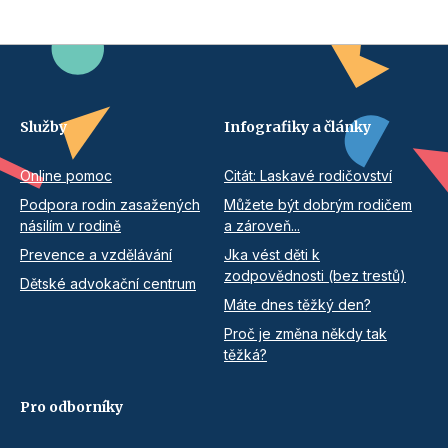
Služby
Infografiky a články
Online pomoc
Citát: Laskavé rodičovství
Podpora rodin zasažených
Můžete být dobrým rodičem
násilím v rodině
a zároveň...
Prevence a vzdělávání
Jka vést děti k
zodpovědnosti (bez trestů)
Dětské advokační centrum
Máte dnes těžký den?
Proč je změna někdy tak
těžká?
Pro odborníky