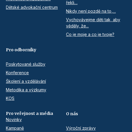
řekli…
Dětské advokační centrum
Nikdy není pozdě na to,…
Vychovávejme děti tak, aby
věděly, že...
Co je moje a co je tvoje?
Pro odborníky
Poskytované služby
Konference
Školení a vzdělávání
Metodika a výzkumy
KOS
Pro veřejnost a média
O nás
Novinky
Kampaně
Výroční zprávy