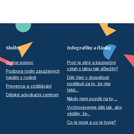
Služby
Infografiky a články
Online pomoc
Proč je silný a bezpečný
vztah s tátou tak důležitý?
Podpora rodin zasažených
násilím v rodině
Děti Vám v dospělosti
poděkují za to, že jste
Prevence a vzdělávání
řekli…
Dětské advokační centrum
Nikdy není pozdě na to,…
Vychovávejme děti tak, aby
věděly, že...
Co je moje a co je tvoje?