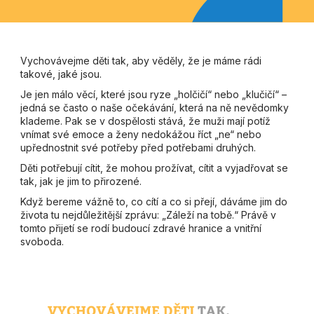
Vychovávejme děti tak, aby věděly, že je máme rádi
takové, jaké jsou.
Je jen málo věcí, které jsou ryze „holčičí“ nebo „klučičí“ –
jedná se často o naše očekávání, která na ně nevědomky
klademe. Pak se v dospělosti stává, že muži mají potíž
vnímat své emoce a ženy nedokážou říct „ne“ nebo
upřednostnit své potřeby před potřebami druhých.
Děti potřebují cítit, že mohou prožívat, cítit a vyjadřovat se
tak, jak je jim to přirozené.
Když bereme vážně to, co cítí a co si přejí, dáváme jim do
života tu nejdůležitější zprávu: „Záleží na tobě.“ Právě v
tomto přijetí se rodí budoucí zdravé hranice a vnitřní
svoboda.