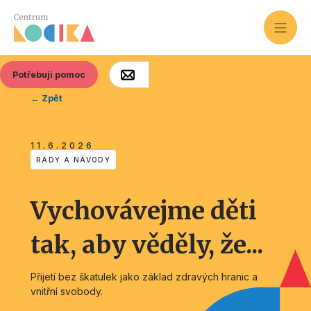
Potřebuji pomoc
← Zpět
11.6.2026
RADY A NÁVODY
Vychovávejme děti
tak, aby věděly, že...
Přijetí bez škatulek jako základ zdravých hranic a
vnitřní svobody.