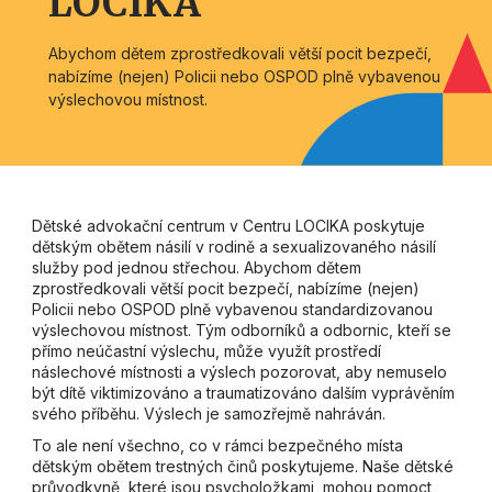
LOCIKA
Abychom dětem zprostředkovali větší pocit bezpečí,
nabízíme (nejen) Policii nebo OSPOD plně vybavenou
výslechovou místnost.
Dětské advokační centrum v Centru LOCIKA poskytuje
dětským obětem násilí v rodině a sexualizovaného násilí
služby pod jednou střechou. Abychom dětem
zprostředkovali větší pocit bezpečí, nabízíme (nejen)
Policii nebo OSPOD plně vybavenou standardizovanou
výslechovou místnost. Tým odborníků a odbornic, kteří se
přímo neúčastní výslechu, může využít prostředí
náslechové místnosti a výslech pozorovat, aby nemuselo
být dítě viktimizováno a traumatizováno dalším vyprávěním
svého příběhu. Výslech je samozřejmě nahráván.
To ale není všechno, co v rámci bezpečného místa
dětským obětem trestných činů poskytujeme. Naše dětské
průvodkyně, které jsou psycholožkami, mohou pomoct