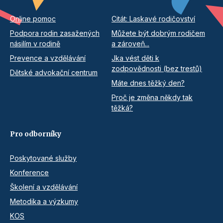
Online pomoc
Citát: Laskavé rodičovství
Podpora rodin zasažených
Můžete být dobrým rodičem
násilím v rodině
a zároveň...
Prevence a vzdělávání
Jka vést děti k
zodpovědnosti (bez trestů)
Dětské advokační centrum
Máte dnes těžký den?
Proč je změna někdy tak
těžká?
Pro odborníky
Poskytované služby
Konference
Školení a vzdělávání
Metodika a výzkumy
KOS