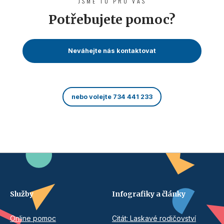
JSME TU PRO VÁS
Potřebujete pomoc?
Neváhejte nás kontaktovat
nebo volejte 734 441 233
Služby
Infografiky a články
Online pomoc
Citát: Laskavé rodičovství