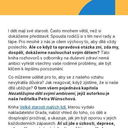
I děti mají své starosti. Často mnohem větší, než si
dokážeme představit. Spousta rodičů si s tím neví rady a
tápe. Pro mnohé z nás je cílem výchovy to, aby dítě vždy
poslechlo.
Ale co když ta opravdová otázka zní, zda my,
dospělí, dokážeme naslouchat svým dětem?
Tato
kniha rozhovorů s odborníky na duševní zdraví nemá
ambici vyřešit všechny vaše rodinné problémy, ale být
klíčem k lepšímu porozumění.
Co můžeme udělat pro to, aby se z našeho vztahu
nevytratila důvěra? Jak reagovat, když zjistíme, že si naše
dítě ubližuje?
O tom všem pojednává kapitola
Nezatěžujme děti svými ambicemi
, jejíž autorkou je
naše ředitelka Petra Wünschová.
Kniha
Velké starosti malých lidí
, kterou vydalo
nakladatelství Grada, nabízí vhled do toho, co děti a
dospívající prožívají, a ukazuje, jak jim být oporou v jejich
každodenních zápasech.
Ať už jde o úzkosti, deprese,