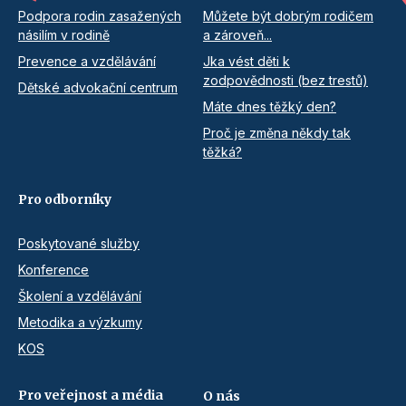
Podpora rodin zasažených
Můžete být dobrým rodičem
násilím v rodině
a zároveň...
Prevence a vzdělávání
Jka vést děti k
zodpovědnosti (bez trestů)
Dětské advokační centrum
Máte dnes těžký den?
Proč je změna někdy tak
těžká?
Pro odborníky
Poskytované služby
Konference
Školení a vzdělávání
Metodika a výzkumy
KOS
Pro veřejnost a média
O nás