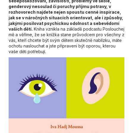
sebepoškozování, závislosti, problémy ve škole,
genderový nesoulad či poruchy příjmu potravy, v
rozhovorech najdete nejen spoustu cenné inspirace,
jak se v náročných situacích orientovat, ale i způsoby,
jakými posilovat psychickou odolnost a sebevědomí
vašich dětí.
Kniha vznikla na základě podcastu Poslouchej
mě a věříme, že se knížka stane průvodcem pro všechny z
vás, kteří chcete být svým dětem skutečně nablízku, máte
ochotu naslouchat a jste připraveni být oporou, kterou
vaše děti potřebují.