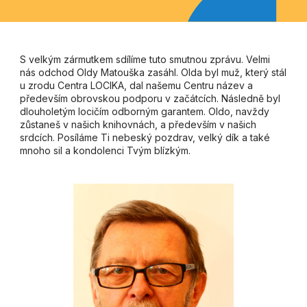
S velkým zármutkem sdílíme tuto smutnou zprávu. Velmi
nás odchod Oldy Matouška zasáhl. Olda byl muž, který stál
u zrodu Centra LOCIKA, dal našemu Centru název a
především obrovskou podporu v začátcích. Následně byl
dlouholetým locičím odborným garantem. Oldo, navždy
zůstaneš v našich knihovnách, a především v našich
srdcích. Posíláme Ti nebeský pozdrav, velký dík a také
mnoho sil a kondolenci Tvým blízkým.