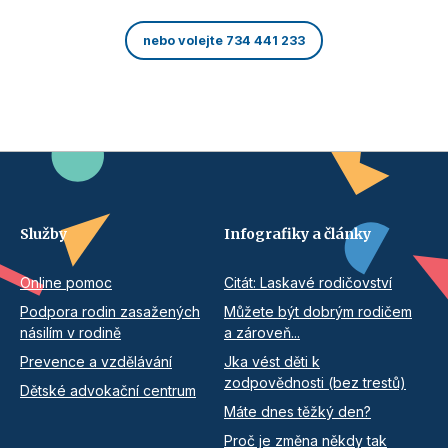
nebo volejte 734 441 233
Služby
Infografiky a články
Online pomoc
Citát: Laskavé rodičovství
Podpora rodin zasažených
Můžete být dobrým rodičem
násilím v rodině
a zároveň...
Prevence a vzdělávání
Jka vést děti k
zodpovědnosti (bez trestů)
Dětské advokační centrum
Máte dnes těžký den?
Proč je změna někdy tak