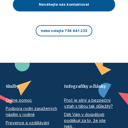
Neváhejte nás kontaktovat
nebo volejte 734 441 233
Služby
Infografiky a články
Online pomoc
Proč je silný a bezpečný
vztah s tátou tak důležitý?
Podpora rodin zasažených
násilím v rodině
Děti Vám v dospělosti
poděkují za to, že jste
Prevence a vzdělávání
řekli…