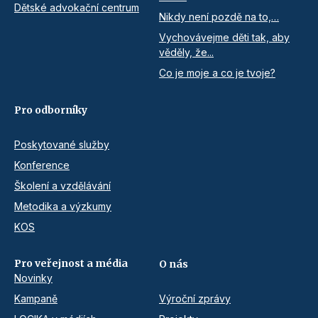
Dětské advokační centrum
Nikdy není pozdě na to,…
Vychovávejme děti tak, aby
věděly, že...
Co je moje a co je tvoje?
Pro odborníky
Poskytované služby
Konference
Školení a vzdělávání
Metodika a výzkumy
KOS
Pro veřejnost a média
O nás
Novinky
Kampaně
Výroční zprávy