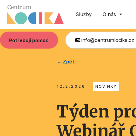
Služby
O nás
info@centrumlocika.cz
Potřebuji pomoc
← Zpět
12.2.2026
NOVINKY
Týden pro
Webinář O