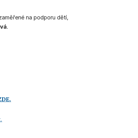
 zaměřené na podporu dětí,
ová
.
ZDE.
.