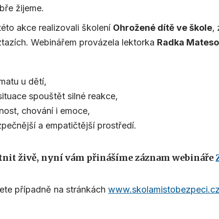
bře žijeme.
éto akce realizovali školení
Ohrožené dítě ve škole
,
 vztazích. Webinářem provázela lektorka
Radka Mates
matu u dětí,
ituace spouštět silné reakce,
nost, chování i emoce,
pečnější a empatičtější prostředí.
tnit živě, nyní vám přinášíme
záznam webináře
dete případně na stránkách
www.skolamistobezpeci.cz