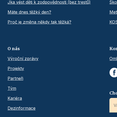
Jka vést děti k zodpovědnosti (bez trestů)
Ško
Máte dnes těžký den?
Met
Proč je změna někdy tak těžká?
KO
O nás
Ko
Výroční zprávy
Omb
Projekty
Partneři
Tým
Chc
Kariéra
Dezinformace