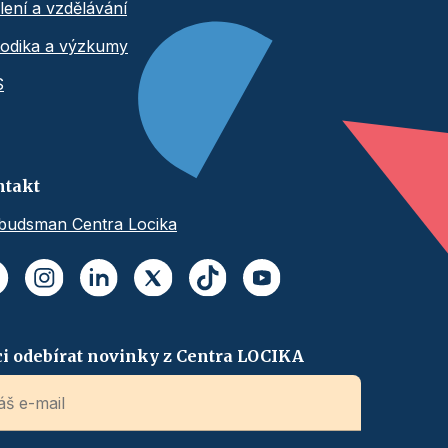
lení a vzdělávání
odika a výzkumy
S
ntakt
udsman Centra Locika
i odebírat novinky z Centra LOCIKA