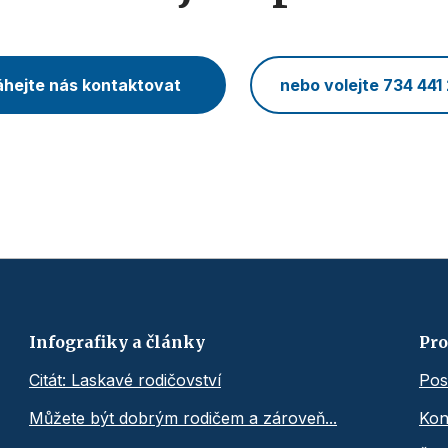
hejte nás kontaktovat
nebo volejte 734 441
Infografiky a články
Pro
Citát: Laskavé rodičovství
Pos
Můžete být dobrým rodičem a zároveň...
Kon