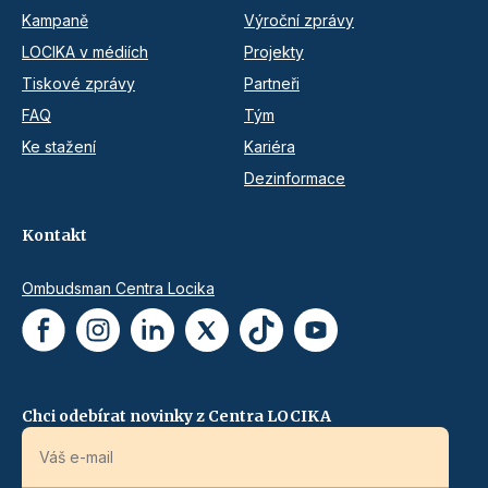
Kampaně
Výroční zprávy
LOCIKA v médiích
Projekty
Tiskové zprávy
Partneři
FAQ
Tým
Ke stažení
Kariéra
Dezinformace
Kontakt
Ombudsman Centra Locika
Chci odebírat novinky z Centra LOCIKA