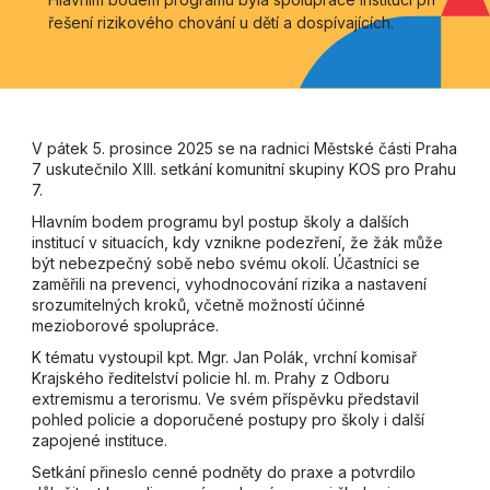
řešení rizikového chování u dětí a dospívajících.
V pátek 5. prosince 2025 se na radnici Městské části Praha
7 uskutečnilo XIII. setkání komunitní skupiny KOS pro Prahu
7.
Hlavním bodem programu byl postup školy a dalších
institucí v situacích, kdy vznikne podezření, že žák může
být nebezpečný sobě nebo svému okolí. Účastníci se
zaměřili na prevenci, vyhodnocování rizika a nastavení
srozumitelných kroků, včetně možností účinné
mezioborové spolupráce.
K tématu vystoupil kpt. Mgr. Jan Polák, vrchní komisař
Krajského ředitelství policie hl. m. Prahy z Odboru
extremismu a terorismu. Ve svém příspěvku představil
pohled policie a doporučené postupy pro školy i další
zapojené instituce.
Setkání přineslo cenné podněty do praxe a potvrdilo