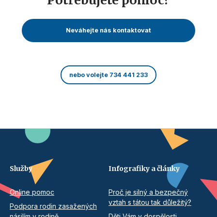
Potřebujete pomoc?
Neváhejte nás kontaktovat
nebo volejte 734 441 233
Služby
Infografiky a články
Online pomoc
Proč je silný a bezpečný
vztah s tátou tak důležitý?
Podpora rodin zasažených
násilím v rodině
Děti Vám v dospělosti