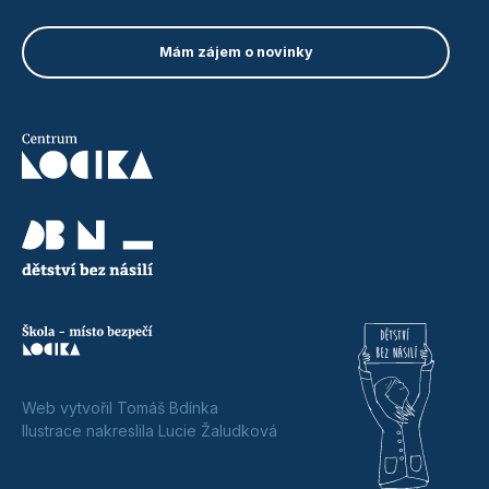
Web vytvořil Tomáš Bdínka
Ilustrace nakreslila Lucie Žaludková