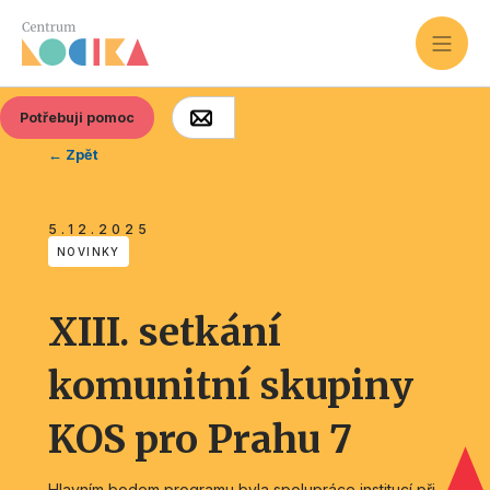
Potřebuji pomoc
← Zpět
5.12.2025
NOVINKY
XIII. setkání
komunitní skupiny
KOS pro Prahu 7
Hlavním bodem programu byla spolupráce institucí při