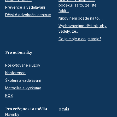
poděkují za to, že jste
Prevence a vzdělávání
řekli…
Dětské advokační centrum
Nikdy není pozdě na to,…
Vychovávejme děti tak, aby
věděly, že...
Co je moje a co je tvoje?
Pro odborníky
Poskytované služby
Konference
Školení a vzdělávání
Metodika a výzkumy
KOS
Pro veřejnost a média
O nás
Novinky