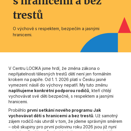
s hranicemi a bez
trestů
O výchově s respektem, bezpečím a jasnými
hranicemi.
V Centru LOCIKA jsme hrdí, že změna zákona o
nepřijatelnosti tělesných trestů dětí není jen formálním
krokem na papíře. Od 1. 1. 2026 platí v Česku jasné
vymezení: násilí do výchovy nepatří. My tuto změnu
naplňujeme konkrétní podporou rodičů
, kteří chtějí
vychovávat své děti bezpečně, s respektem a jasnými
hranicemi.
Proběhlo
první setkání nového programu Jak
vychovávat děti s hranicemi a bez trestů
. Už samotný
zájem rodičů nás utvrdil v tom, že jdeme správným směrem
– obě skupiny pro první polovinu roku 2026 jsou již nyní