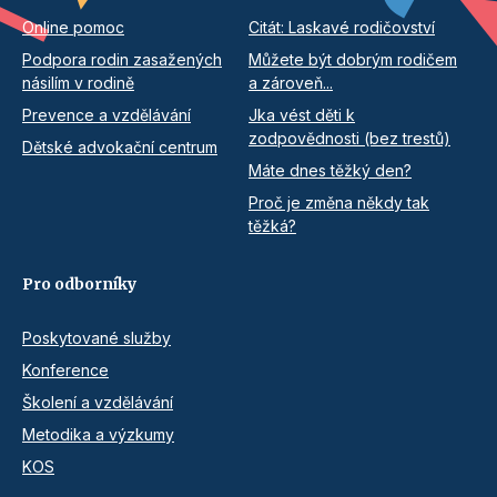
Online pomoc
Citát: Laskavé rodičovství
Podpora rodin zasažených
Můžete být dobrým rodičem
násilím v rodině
a zároveň...
Prevence a vzdělávání
Jka vést děti k
zodpovědnosti (bez trestů)
Dětské advokační centrum
Máte dnes těžký den?
Proč je změna někdy tak
těžká?
Pro odborníky
Poskytované služby
Konference
Školení a vzdělávání
Metodika a výzkumy
KOS