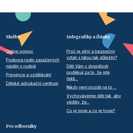
Služby
Infografiky a články
Online pomoc
Proč je silný a bezpečný
vztah s tátou tak důležitý?
Podpora rodin zasažených
násilím v rodině
Děti Vám v dospělosti
poděkují za to, že jste
Prevence a vzdělávání
řekli…
Dětské advokační centrum
Nikdy není pozdě na to,…
Vychovávejme děti tak, aby
věděly, že...
Co je moje a co je tvoje?
Pro odborníky