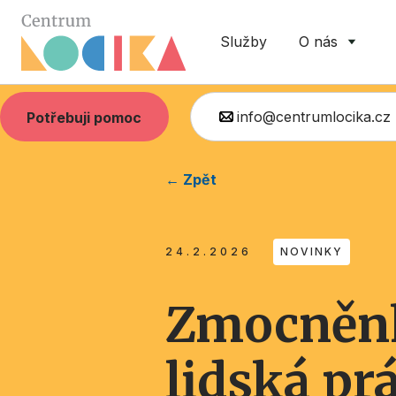
Služby
O nás
info@centrumlocika.cz
Potřebuji pomoc
← Zpět
24.2.2026
NOVINKY
Zmocněnk
lidská pr