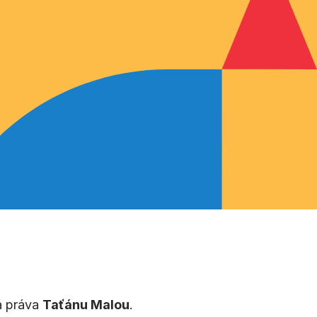
ká práva
Taťánu Malou
.