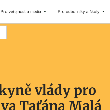
Pro veřejnost a média
Pro odborníky a školy
yně vlády pro
áva Taťána Malá