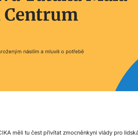
a Centrum
hroženým násilím a mluvili o potřebě
IKA měli tu čest přivítat zmocněnkyni vlády pro lids