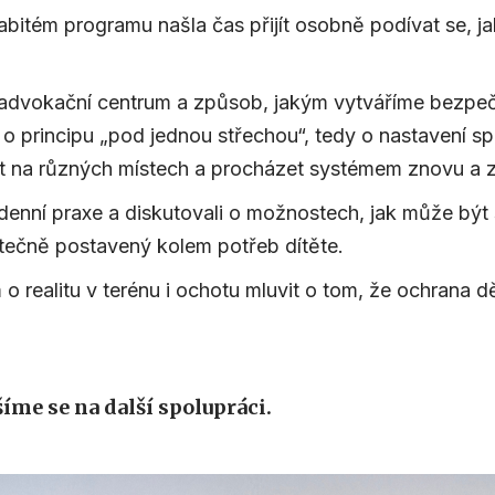
nabitém programu našla čas přijít osobně podívat se,
 advokační centrum a způsob, jakým vytváříme bezpečný
me o principu „pod jednou střechou“, tedy o nastavení s
 na různých místech a procházet systémem znovu a 
odenní praxe a diskutovali o možnostech, jak může být
kutečně postavený kolem potřeb dítěte.
 realitu v terénu i ochotu mluvit o tom, že ochrana d
šíme se na další spolupráci.