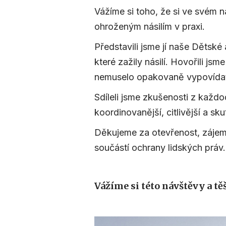
Vážíme si toho, že si ve svém 
ohroženým násilím v praxi.
Představili jsme jí naše Dětské
které zažily násilí. Hovořili js
nemuselo opakovaně vypovídat
Sdíleli jsme zkušenosti z každ
koordinovanější, citlivější a s
Děkujeme za otevřenost, zájem o
součástí ochrany lidských práv.
Vážíme si této návštěvy a tě