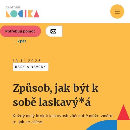
Potřebuji pomoc
← Zpět
13.11.2025
RADY A NÁVODY
Způsob, jak být k
sobě laskavý*á
Každý malý krok k laskavosti vůči sobě může změnit
to, jak se cítíme.