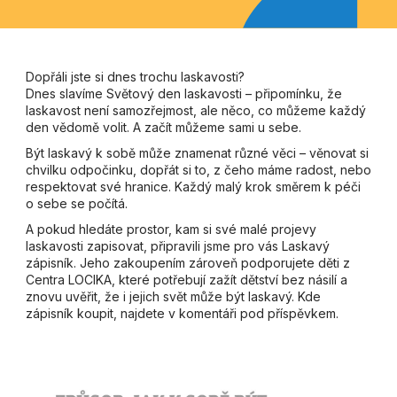
Dopřáli jste si dnes trochu laskavosti?
Dnes slavíme Světový den laskavosti – připomínku, že
laskavost není samozřejmost, ale něco, co můžeme každý
den vědomě volit. A začít můžeme sami u sebe.
Být laskavý k sobě může znamenat různé věci – věnovat si
chvilku odpočinku, dopřát si to, z čeho máme radost, nebo
respektovat své hranice. Každý malý krok směrem k péči
o sebe se počítá.
A pokud hledáte prostor, kam si své malé projevy
laskavosti zapisovat, připravili jsme pro vás Laskavý
zápisník. Jeho zakoupením zároveň podporujete děti z
Centra LOCIKA, které potřebují zažít dětství bez násilí a
znovu uvěřit, že i jejich svět může být laskavý. Kde
zápisník koupit, najdete v komentáři pod příspěvkem.