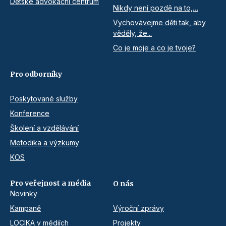
Dětské advokační centrum
Nikdy není pozdě na to,…
Vychovávejme děti tak, aby
věděly, že...
Co je moje a co je tvoje?
Pro odborníky
Poskytované služby
Konference
Školení a vzdělávání
Metodika a výzkumy
KOS
Pro veřejnost a média
O nás
Novinky
Kampaně
Výroční zprávy
LOCIKA v médiích
Projekty