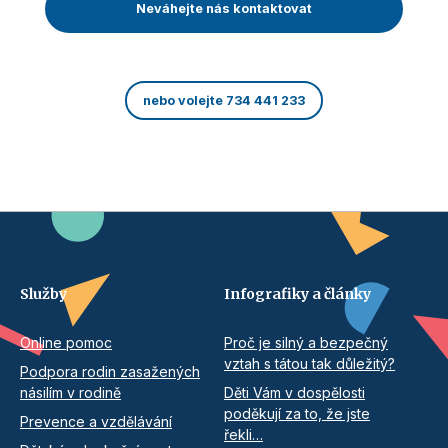
Neváhejte nás kontaktovat
nebo volejte 734 441 233
Služby
Infografiky a články
Online pomoc
Proč je silný a bezpečný
vztah s tátou tak důležitý?
Podpora rodin zasažených
násilím v rodině
Děti Vám v dospělosti
poděkují za to, že jste
Prevence a vzdělávání
řekli…