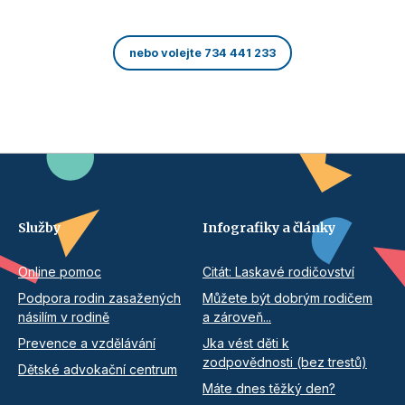
nebo volejte 734 441 233
Služby
Infografiky a články
Online pomoc
Citát: Laskavé rodičovství
Podpora rodin zasažených
Můžete být dobrým rodičem
násilím v rodině
a zároveň...
Prevence a vzdělávání
Jka vést děti k
zodpovědnosti (bez trestů)
Dětské advokační centrum
Máte dnes těžký den?