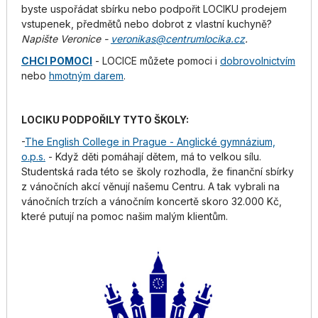
byste uspořádat sbírku nebo podpořit LOCIKU prodejem
vstupenek, předmětů nebo dobrot z vlastní kuchyně?
Napište Veronice -
veronikas@centrumlocika.cz
.
CHCI POMOCI
- LOCICE můžete pomoci i
dobrovolnictvím
nebo
hmotným darem
.
LOCIKU PODPOŘILY TYTO ŠKOLY:
-
The English College in Prague - Anglické gymnázium,
o.p.s.
- Když děti pomáhají dětem, má to velkou sílu.
Studentská rada této se školy rozhodla, že finanční sbírky
z vánočních akcí věnují našemu Centru. A tak vybrali na
vánočních trzích a vánočním koncertě skoro 32.000 Kč,
které putují na pomoc našim malým klientům.