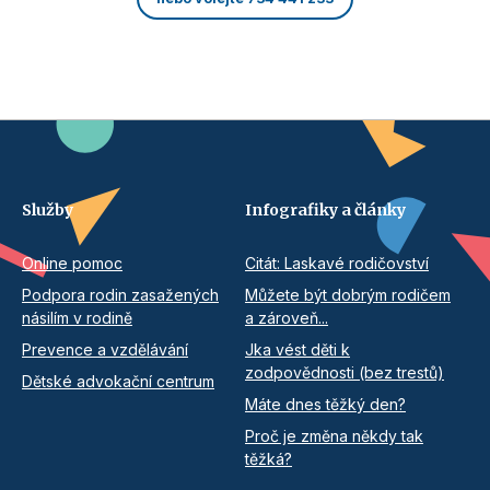
Služby
Infografiky a články
Online pomoc
Citát: Laskavé rodičovství
Podpora rodin zasažených
Můžete být dobrým rodičem
násilím v rodině
a zároveň...
Prevence a vzdělávání
Jka vést děti k
zodpovědnosti (bez trestů)
Dětské advokační centrum
Máte dnes těžký den?
Proč je změna někdy tak
těžká?