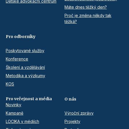
Dětské advokační centrum
Máte dnes těžký den?
Proč je změna někdy tak
těžká?
Pro odborníky
Poskytované služby
Konference
Školení a vzdělávání
Metodika a výzkumy
KOS
Pro veřejnost a média
O nás
Novinky
Kampaně
Výroční zprávy
LOCIKA v médiích
Projekty