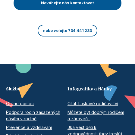
Neváhejte nás kontaktovat
nebo volejte 734 441 233
Služby
Infografiky a články
Online pomoc
Citát: Laskavé rodičovství
Podpora rodin zasažených
Můžete být dobrým rodičem
násilím v rodině
a zároveň...
Prevence a vzdělávání
Jka vést děti k
zodpovědnosti (bez trestů)