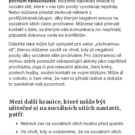
pocitům nedocházelo.
Můžeme například smazat ty
sociální sítě, které v nás tyto pocity vyvolávají nejsilněji.
Nebo můžeme přestat sledovat některé z
profilů/stránek/skupin, díky kterým negativní emoce na
sociálních sítích často prožíváme. Můžeme také přerušit
kontakt s lidmi, se kterými nám komunikace nic nepřináší,
případně dokonce vede ke konfliktům.
Důležité také může být vymyslet pro sebe „záchrannou
síť“, kterou můžeme využít ve chvíli, kdy již negativní
pocity díky sociálním sítím prožíváme. Pro záchrannou síť
mohou dobře posloužit sebepečující aktivity jako například
procházka, jóga či jiná relaxační aktivita, čtení knihy,
poslech hudby, osobní kontakt se svými blízkými. Může jít
o cokoliv, o čem víme, že nám to přináší radost a dokáže
to zaměstnat naši pozornost.
Mezi další hranice, které může být
užitečné si na sociálních sítích nastavit,
patří:
Netrávit čas na sociálních sítích hodinu před spaním.
Ve chvíli, kdy si uvědomíme, že na sociálních sítích