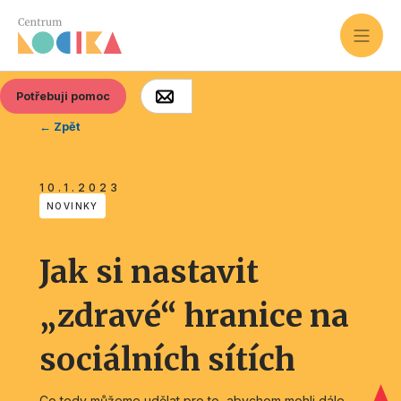
Potřebuji pomoc
← Zpět
10.1.2023
NOVINKY
Jak si nastavit
„zdravé“ hranice na
sociálních sítích
Co tedy můžeme udělat pro to, abychom mohli dále