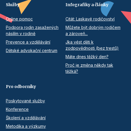
Služby
Infografiky a články
Online pomoc
Citát: Laskavé rodičovství
Podpora rodin zasažených
Můžete být dobrým rodičem
násilím v rodině
a zároveň...
Prevence a vzdělávání
Jka vést děti k
zodpovědnosti (bez trestů)
Dětské advokační centrum
Máte dnes těžký den?
Proč je změna někdy tak
těžká?
Pro odborníky
Poskytované služby
Konference
Školení a vzdělávání
Metodika a výzkumy