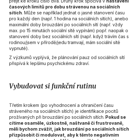
přejít ke kroku číslo dva. Druhý krok spočívá v
nastavení
časových limitů pro dobu strávenou na sociálních
sítích
. Může se například jednat o jasné stanovení času
pro každý den (např. 1 hodina na sociálních sítích), anebo
maximální doby brouzdání po sociálních sítí (např. vždy
max. po 15 minutách sociální sítě vypínám) popř. naopak o
stanovení doby bez sociálních sítí (např. když trávím čas s
rodinou/jsem v přírodě/jedu tramvají, mám sociální sítě
vypnuté).
Z výzkumů vyplývá, že plánování pauz od sociálních sítí
přispívá k lepšímu psychickému zdraví.
Vybudovat si funkční rutinu
Třetím krokem (po vyhodnocení a ohraničení času
stráveného na sociálních sítích) je identifikace pocitů
prožívaných při brouzdání po sociálních sítích.
Pokud se
cítíme osaměle, úzkostně, naštvaně či frustrovaně,
měli bychom zvážit, jak brouzdání po sociálních sítích
přizpůsobit či modulovat, aby k těmto negativním