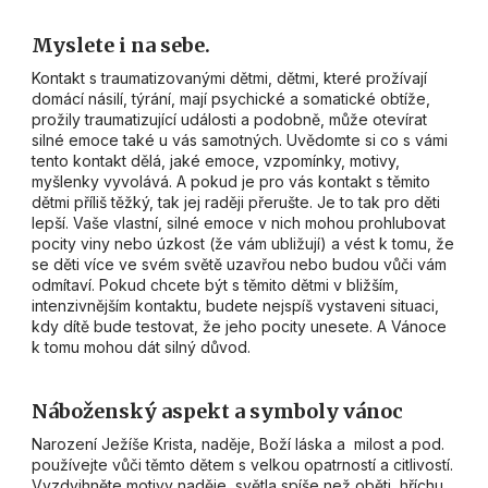
Myslete i na sebe.
Kontakt s traumatizovanými dětmi, dětmi, které prožívají
domácí násilí, týrání, mají psychické a somatické obtíže,
prožily traumatizující události a podobně, může otevírat
silné emoce také u vás samotných. Uvědomte si co s vámi
tento kontakt dělá, jaké emoce, vzpomínky, motivy,
myšlenky vyvolává. A pokud je pro vás kontakt s těmito
dětmi příliš těžký, tak jej raději přerušte. Je to tak pro děti
lepší. Vaše vlastní, silné emoce v nich mohou prohlubovat
pocity viny nebo úzkost (že vám ubližují) a vést k tomu, že
se děti více ve svém světě uzavřou nebo budou vůči vám
odmítaví. Pokud chcete být s těmito dětmi v bližším,
intenzivnějším kontaktu, budete nejspíš vystaveni situaci,
kdy dítě bude testovat, že jeho pocity unesete. A Vánoce
k tomu mohou dát silný důvod.
Náboženský aspekt a symboly vánoc
Narození Ježíše Krista, naděje, Boží láska a milost a pod.
používejte vůči těmto dětem s velkou opatrností a citlivostí.
Vyzdvihněte motivy naděje, světla spíše než oběti, hříchu,