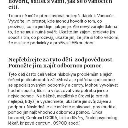
hovořit, sdílet s vámi, jak se o vánocích
cítí.
To pro ně může představovat nejlepší dárek k Vánocům.
Vytvořte jim prostor, kde mohou hovořit o tom, co
prožívají, co se jim děje, jak jim je. Ale nevytvářejte tlak na
to, že se musí nutně svěřit. Ukažte jim zájem, projevte jim
soucit s tím, co prožívají, ukažte jim, že jste si toho vědomi,
že mají jiné podmínky a prožívají těžkou dobu.
Nepřebírejte za tyto děti zodpovědnost.
Pomožte jim najít odbornou pomoc.
Tyto děti často čelí velice hlubokým problémům a jejich
řešení je dlouhodobá záležitost a je potřeba spolupráce
se specializovanými odborníky a centry. Mohou vyvolávat
hodně soucitu, lítosti a vzbuzovat vaši potřebu jim co
nejvíc pomoci. Na běžné, mezilidské úrovni je pro ně
nejlepší, když je vyslechnete, ukážete jim svůj zájem a
podporu. Následně je ale můžete motivovat, povzbudit a
pomoci jim najít vhodnou odbornou pomoc. (Linka
bezpečí, Centrum LOCIKA, Linka důvěry, školní psycholog,
lékař, krizové centrum, OSPOD apod.)