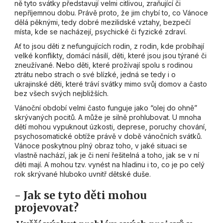
ně tyto svátky představují velmi citlivou, zraňující či
nepříjemnou dobu. Právě proto, že jim chybí to, co Vánoce
dělá pěknými, tedy dobré mezilidské vztahy, bezpečí
místa, kde se nacházejí, psychické či fyzické zdraví.
Ať to jsou děti z nefungujících rodin, z rodin, kde probíhají
velké konflikty, domácí násilí, děti, které jsou jsou týrané či
zneužívané. Nebo děti, které prožívají spolu s rodinou
ztrátu nebo strach o své blízké, jedná se tedy i o
ukrajinské děti, které tráví svátky mimo svůj domov a často
bez všech svých nejbližších.
Vánoční období velmi často funguje jako “olej do ohně”
skrývaných pocitů. A může je silně prohlubovat. U mnoha
dětí mohou vypuknout úzkosti, deprese, poruchy chování,
psychosomatické obtíže právě v době vánočních svátků.
Vánoce poskytnou plný obraz toho, v jaké situaci se
vlastně nachází, jak je či není řešitelná a toho, jak se v ní
děti mají. A mohou tzv. vynést na hladinu i to, co je po celý
rok skrývané hluboko uvnitř dětské duše.
- Jak se tyto děti mohou
projevovat?