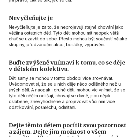
Nevyčleňujte je
Nevyčleňujte je za to, že neprojevují stejné chování jako
většina ostatních dětí. Tyto děti mohou mít naopak větší
chuť se uzavřít do sebe. Přesto mohou být součástí nějaké
skupiny, předvánoční akce, besídky, vyprávění.
Buďte zvýšeně vnímaví k tomu, co se děje
v dětském kolektivu.
Děti samy se mohou v tomto období více srovnávat.
Uvědomovat si, že se u nich děje něco odlišného než u
jiných dětí. A naopak i druhé děti, mohou víc vnímat, že se
tyto děti něčím odlišují, chovají se divně, jsou nějak
oslabené, znevýhodněné a projevovat vůči nim více
odstrkování, posměchu, odmítání.
Dejte těmto dětem pocítit svou pozornost
a zájem.
Dejte jim možnost o všem