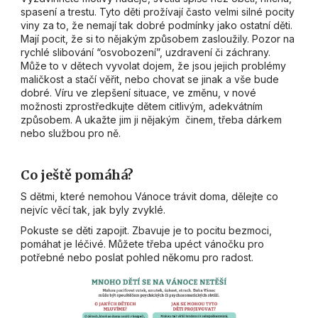
spasení a trestu. Tyto děti prožívají často velmi silné pocity
viny za to, že nemají tak dobré podmínky jako ostatní děti.
Mají pocit, že si to nějakým způsobem zasloužily. Pozor na
rychlé slibování “osvobození”, uzdravení či záchrany.
Může to v dětech vyvolat dojem, že jsou jejich problémy
maličkost a stačí věřit, nebo chovat se jinak a vše bude
dobré. Víru ve zlepšení situace, ve změnu, v nové
možnosti zprostředkujte dětem citlivým, adekvátním
způsobem. A ukažte jim ji nějakým činem, třeba dárkem
nebo službou pro ně.
Co ještě pomáhá?
S dětmi, které nemohou Vánoce trávit doma, dělejte co
nejvíc věcí tak, jak byly zvyklé.
Pokuste se děti zapojit. Zbavuje je to pocitu bezmoci,
pomáhat je léčivé. Můžete třeba upéct vánočku pro
potřebné nebo poslat pohled někomu pro radost.