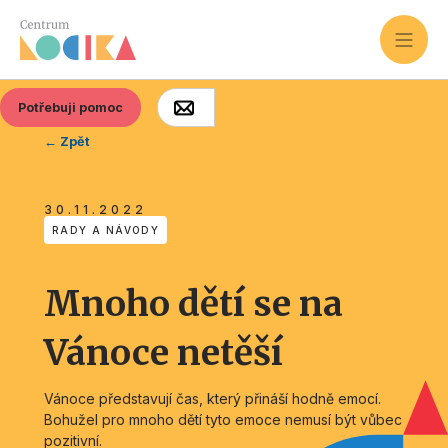
Potřebuji pomoc
← Zpět
30.11.2022
RADY A NÁVODY
Mnoho dětí se na
Vánoce netěší
Vánoce představují čas, který přináší hodně emocí.
Bohužel pro mnoho dětí tyto emoce nemusí být vůbec
pozitivní.