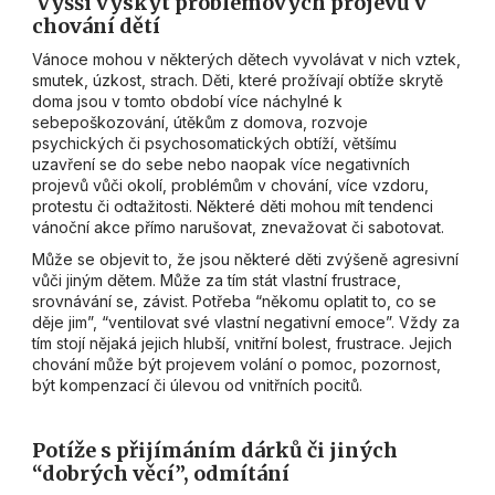
Vyšší výskyt problémových projevů v
chování dětí
Vánoce mohou v některých dětech vyvolávat v nich vztek,
smutek, úzkost, strach. Děti, které prožívají obtíže skrytě
doma jsou v tomto období více náchylné k
sebepoškozování, útěkům z domova, rozvoje
psychických či psychosomatických obtíží, většímu
uzavření se do sebe nebo naopak více negativních
projevů vůči okolí, problémům v chování, více vzdoru,
protestu či odtažitosti. Některé děti mohou mít tendenci
vánoční akce přímo narušovat, znevažovat či sabotovat.
Může se objevit to, že jsou některé děti zvýšeně agresivní
vůči jiným dětem. Může za tím stát vlastní frustrace,
srovnávání se, závist. Potřeba “někomu oplatit to, co se
děje jim”, “ventilovat své vlastní negativní emoce”. Vždy za
tím stojí nějaká jejich hlubší, vnitřní bolest, frustrace. Jejich
chování může být projevem volání o pomoc, pozornost,
být kompenzací či úlevou od vnitřních pocitů.
Potíže s přijímáním dárků či jiných
“dobrých věcí”, odmítání