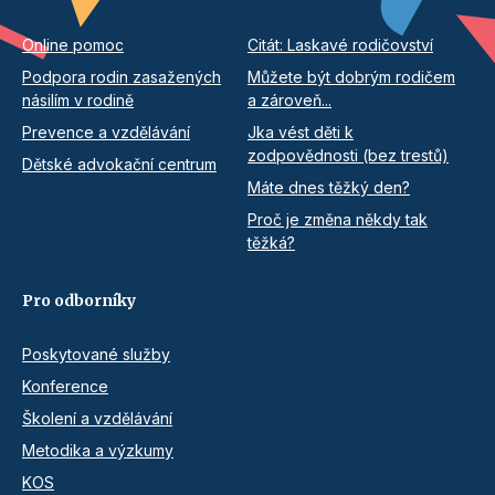
Online pomoc
Citát: Laskavé rodičovství
Podpora rodin zasažených
Můžete být dobrým rodičem
násilím v rodině
a zároveň...
Prevence a vzdělávání
Jka vést děti k
zodpovědnosti (bez trestů)
Dětské advokační centrum
Máte dnes těžký den?
Proč je změna někdy tak
těžká?
Pro odborníky
Poskytované služby
Konference
Školení a vzdělávání
Metodika a výzkumy
KOS