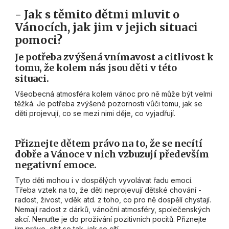
- Jak s těmito dětmi mluvit o
Vánocích, jak jim v jejich situaci
pomoci?
Je potřeba zvýšená vnímavost a citlivost k
tomu, že kolem nás jsou děti v této
situaci.
Všeobecná atmosféra kolem vánoc pro ně může být velmi
těžká. Je potřeba zvýšené pozornosti vůči tomu, jak se
děti projevují, co se mezi nimi děje, co vyjadřují.
Přiznejte dětem právo na to, že se necítí
dobře a Vánoce v nich vzbuzují především
negativní emoce.
Tyto děti mohou i v dospělých vyvolávat řadu emocí.
Třeba vztek na to, že děti neprojevují dětské chování -
radost, živost, vděk atd. z toho, co pro ně dospělí chystají.
Nemají radost z dárků, vánoční atmosféry, společenských
akcí. Nenuťte je do prožívání pozitivních pocitů. Přiznejte
jim právo, cítit se tak, jak se cítí.