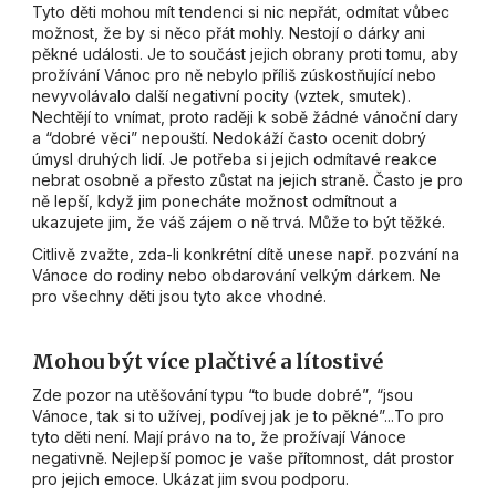
Tyto děti mohou mít tendenci si nic nepřát, odmítat vůbec
možnost, že by si něco přát mohly. Nestojí o dárky ani
pěkné události. Je to součást jejich obrany proti tomu, aby
prožívání Vánoc pro ně nebylo příliš zúskostňující nebo
nevyvolávalo další negativní pocity (vztek, smutek).
Nechtějí to vnímat, proto raději k sobě žádné vánoční dary
a “dobré věci” nepouští. Nedokáží často ocenit dobrý
úmysl druhých lidí. Je potřeba si jejich odmítavé reakce
nebrat osobně a přesto zůstat na jejich straně. Často je pro
ně lepší, když jim ponecháte možnost odmítnout a
ukazujete jim, že váš zájem o ně trvá. Může to být těžké.
Citlivě zvažte, zda-li konkrétní dítě unese např. pozvání na
Vánoce do rodiny nebo obdarování velkým dárkem. Ne
pro všechny děti jsou tyto akce vhodné.
Mohou být více plačtivé a lítostivé
Zde pozor na utěšování typu “to bude dobré”, “jsou
Vánoce, tak si to užívej, podívej jak je to pěkné”...To pro
tyto děti není. Mají právo na to, že prožívají Vánoce
negativně. Nejlepší pomoc je vaše přítomnost, dát prostor
pro jejich emoce. Ukázat jim svou podporu.