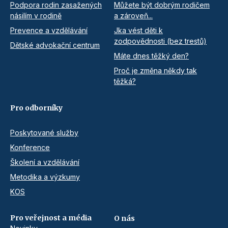
Podpora rodin zasažených
Můžete být dobrým rodičem
násilím v rodině
a zároveň...
Prevence a vzdělávání
Jka vést děti k
zodpovědnosti (bez trestů)
Dětské advokační centrum
Máte dnes těžký den?
Proč je změna někdy tak
těžká?
Pro odborníky
Poskytované služby
Konference
Školení a vzdělávání
Metodika a výzkumy
KOS
Pro veřejnost a média
O nás