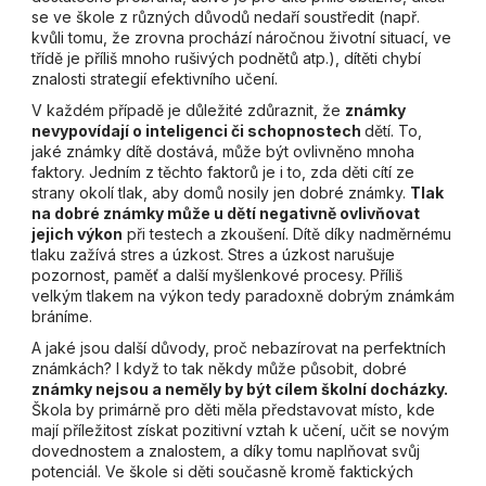
se ve škole z různých důvodů nedaří soustředit (např.
kvůli tomu, že zrovna prochází náročnou životní situací, ve
třídě je příliš mnoho rušivých podnětů atp.), dítěti chybí
znalosti strategií efektivního učení.
V každém případě je důležité zdůraznit, že
známky
nevypovídají o inteligenci či schopnostech
dětí. To,
jaké známky dítě dostává, může být ovlivněno mnoha
faktory. Jedním z těchto faktorů je i to, zda děti cítí ze
strany okolí tlak, aby domů nosily jen dobré známky.
Tlak
na dobré známky může u dětí negativně ovlivňovat
jejich výkon
při testech a zkoušení. Dítě díky nadměrnému
tlaku zažívá stres a úzkost. Stres a úzkost narušuje
pozornost, paměť a další myšlenkové procesy. Příliš
velkým tlakem na výkon tedy paradoxně dobrým známkám
bráníme.
A jaké jsou další důvody, proč nebazírovat na perfektních
známkách? I když to tak někdy může působit, dobré
známky nejsou a neměly by být cílem školní docházky.
Škola by primárně pro děti měla představovat místo, kde
mají příležitost získat pozitivní vztah k učení, učit se novým
dovednostem a znalostem, a díky tomu naplňovat svůj
potenciál. Ve škole si děti současně kromě faktických