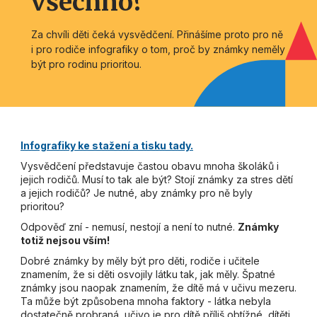
všechno?
Za chvíli děti čeká vysvědčení. Přinášíme proto pro ně
i pro rodiče infografiky o tom, proč by známky neměly
být pro rodinu prioritou.
Infografiky ke stažení a tisku tady.
Vysvědčení představuje častou obavu mnoha školáků i
jejich rodičů. Musí to tak ale být? Stojí známky za stres dětí
a jejich rodičů? Je nutné, aby známky pro ně byly
prioritou?
Odpověď zní - nemusí, nestojí a není to nutné.
Známky
totiž nejsou vším!
Dobré známky by měly být pro děti, rodiče i učitele
znamením, že si děti osvojily látku tak, jak měly. Špatné
známky jsou naopak znamením, že dítě má v učivu mezeru.
Ta může být způsobena mnoha faktory - látka nebyla
dostatečně probraná, učivo je pro dítě příliš obtížné, dítěti