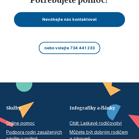
Neváhejte nás kontaktovat
nebo volejte 734 441 233
Služby
Infografiky a články
Online pomoc
Citát: Laskavé rodičovství
Podpora rodin zasažených
Můžete být dobrým rodičem
násilím v rodině
a zároveň...