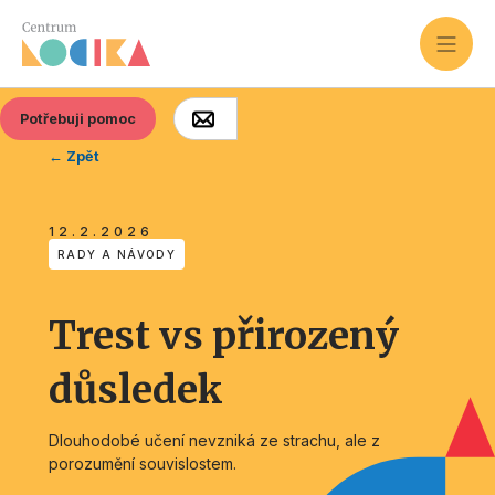
Potřebuji pomoc
← Zpět
12.2.2026
RADY A NÁVODY
Trest vs přirozený
důsledek
Dlouhodobé učení nevzniká ze strachu, ale z
porozumění souvislostem.