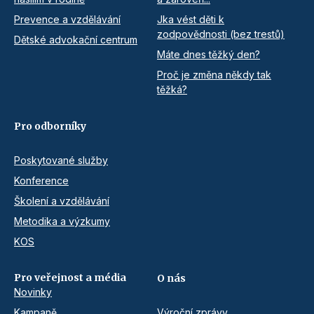
Prevence a vzdělávání
Jka vést děti k
zodpovědnosti (bez trestů)
Dětské advokační centrum
Máte dnes těžký den?
Proč je změna někdy tak
těžká?
Pro odborníky
Poskytované služby
Konference
Školení a vzdělávání
Metodika a výzkumy
KOS
Pro veřejnost a média
O nás
Novinky
Kampaně
Výroční zprávy