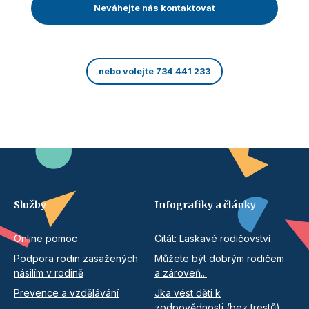
Neváhejte nás kontaktovat
nebo volejte 734 441 233
Služby
Infografiky a články
Online pomoc
Citát: Laskavé rodičovství
Podpora rodin zasažených
Můžete být dobrým rodičem
násilím v rodině
a zároveň...
Prevence a vzdělávání
Jka vést děti k
zodpovědnosti (bez trestů)