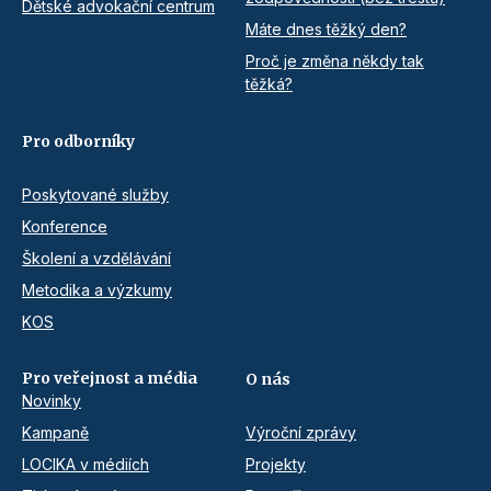
Dětské advokační centrum
Máte dnes těžký den?
Proč je změna někdy tak
těžká?
Pro odborníky
Poskytované služby
Konference
Školení a vzdělávání
Metodika a výzkumy
KOS
Pro veřejnost a média
O nás
Novinky
Kampaně
Výroční zprávy
LOCIKA v médiích
Projekty