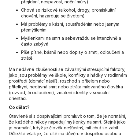
přejídání, nespavost, noční můry)
Chová se rizikově (alkohol, drogy, promiskuitní
chování, hazarduje se životem)
Má problémy s kázní, soustředěním nebo jasným
přemýšlením
Myšlenkami na smrt a sebevraždu se intenzivně a
často zabývá
Píše písně, básně nebo dopisy o smrti, odloučení a
ztrátě
Má nedávné zkušenosti se závažnými stresujícími faktory,
jako jsou problémy ve škole, konflikty a hádky v rodinném
prostředí (domácí násilí), rozchod s přítelem nebo
přítelkyní, nedávná smrt nebo ztráta milovaného člověka
(rozvod, či odloučení), zmatení identity v sexuální
orientaci.
Co dělat?
Otevřeně si s dospívajícími promluvit o tom, že je normální,
že každého někdy napadají myšlenky na smrt. Stejně jako
je normální, když je člověk nešťastný, mít chuť se zabít.
Důležité však je, že dítě má důvěru v dospělou osobu a