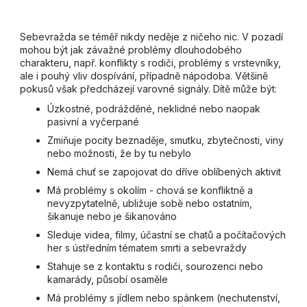
Sebevražda se téměř nikdy neděje z ničeho nic. V pozadí
mohou být jak závažné problémy dlouhodobého
charakteru, např. konflikty s rodiči, problémy s vrstevníky,
ale i pouhý vliv dospívání, případně nápodoba. Většině
pokusů však předcházejí varovné signály. Dítě může být:
Úzkostné, podrážděné, neklidné nebo naopak
pasivní a vyčerpané
Zmiňuje pocity beznaděje, smutku, zbytečnosti, viny
nebo možnosti, že by tu nebylo
Nemá chuť se zapojovat do dříve oblíbených aktivit
Má problémy s okolím - chová se konfliktně a
nevyzpytatelně, ubližuje sobě nebo ostatním,
šikanuje nebo je šikanováno
Sleduje videa, filmy, účastní se chatů a počítačových
her s ústředním tématem smrti a sebevraždy
Stahuje se z kontaktu s rodiči, sourozenci nebo
kamarády, působí osaměle
Má problémy s jídlem nebo spánkem (nechutenství,