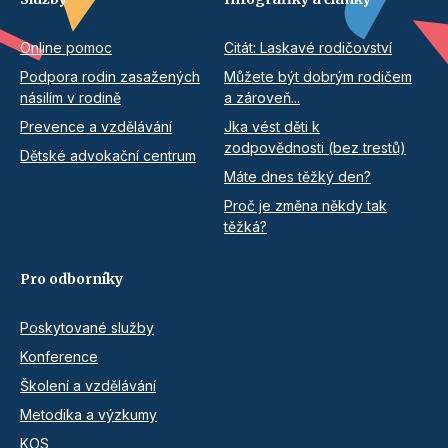
Online pomoc
Citát: Laskavé rodičovství
Podpora rodin zasažených
Můžete být dobrým rodičem
násilím v rodině
a zároveň...
Prevence a vzdělávání
Jka vést děti k
zodpovědnosti (bez trestů)
Dětské advokační centrum
Máte dnes těžký den?
Proč je změna někdy tak
těžká?
Pro odborníky
Poskytované služby
Konference
Školení a vzdělávání
Metodika a výzkumy
KOS