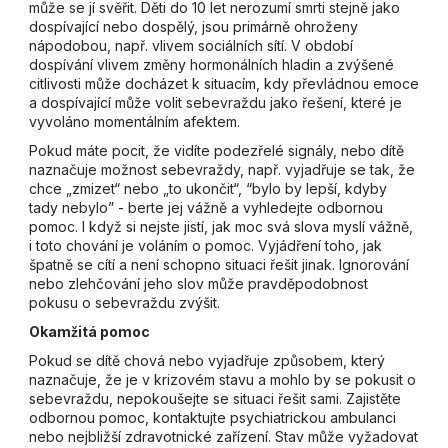
může se jí svěřit. Děti do 10 let nerozumí smrti stejně jako
dospívající nebo dospělý, jsou primárně ohroženy
nápodobou, např. vlivem sociálních sítí. V období
dospívání vlivem změny hormonálních hladin a zvýšené
citlivosti může docházet k situacím, kdy převládnou emoce
a dospívající může volit sebevraždu jako řešení, které je
vyvoláno momentálním afektem.
Pokud máte pocit, že vidíte podezřelé signály, nebo dítě
naznačuje možnost sebevraždy, např. vyjadřuje se tak, že
chce „zmizet“ nebo „to ukončit“, “bylo by lepší, kdyby
tady nebylo” - berte jej vážně a vyhledejte odbornou
pomoc. I když si nejste jistí, jak moc svá slova myslí vážně,
i toto chování je voláním o pomoc. Vyjádření toho, jak
špatně se cítí a není schopno situaci řešit jinak. Ignorování
nebo zlehčování jeho slov může pravděpodobnost
pokusu o sebevraždu zvýšit.
Okamžitá pomoc
Pokud se dítě chová nebo vyjadřuje způsobem, který
naznačuje, že je v krizovém stavu a mohlo by se pokusit o
sebevraždu, nepokoušejte se situaci řešit sami. Zajistěte
odbornou pomoc, kontaktujte psychiatrickou ambulanci
nebo nejbližší zdravotnické zařízení. Stav může vyžadovat