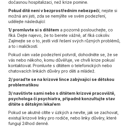
dočasnou hospitalizaci, než krize pomine.
Pokud dítě není v bezprostředním nebezpečí
, nejste si
možná ani jisti, zda se nemýlíte ve svém podezření,
udělejte následující:
1/
promluvte si s dítětem
a pozorně poslouchejte, co
říká. Dejte najevo, že to berete vážně, ať říká cokoliv.
Zajímejte se o to, jestli vidí řešení svých různých problémů,
a to i maličkostí.
Pokud vám vaše podezření potvrdí, dohodněte se, že se
vás nebo někoho, komu důvěřuje, ve chvíli krize pokusí
kontaktovat. Promluvte s dítětem o telefonických nebo
chatovacích linkách důvěry pro děti a mládež.
2/ poraďte se na krizové lince zabývající se dětskou
problematikou
3/ navštivte sami nebo s dítětem krizové pracoviště,
psychologa či psychiatra, případně konzultujte stav
dítěte s dětským lékařem
Pokud se akutně cítíte v úzkých a nevíte, jak se zachovat,
existují krizové linky pro rodiče, nebo linky důvěry, které
fungují 24hod denně.