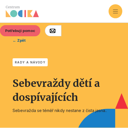
Potřebuji pomoc
← Zpět
RADY A NÁVODY
Sebevraždy dětí a
dospívajících
Sebevražda se téměř nikdy nestane z čista jasna..