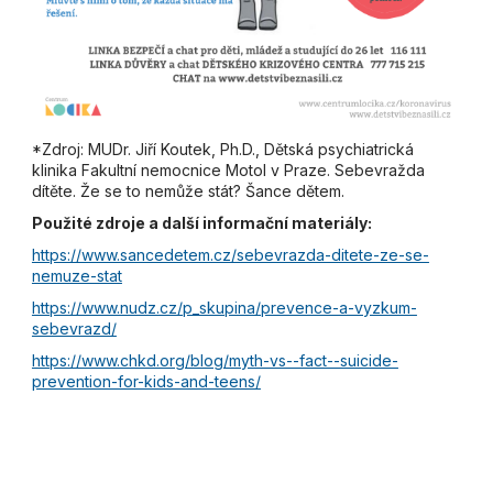
*Zdroj: MUDr. Jiří Koutek, Ph.D., Dětská psychiatrická
klinika Fakultní nemocnice Motol v Praze. Sebevražda
dítěte. Že se to nemůže stát? Šance dětem.
Použité zdroje a další informační materiály:
https://www.sancedetem.cz/sebevrazda-ditete-ze-se-
nemuze-stat
https://www.nudz.cz/p_skupina/prevence-a-vyzkum-
sebevrazd/
https://www.chkd.org/blog/myth-vs--fact--suicide-
prevention-for-kids-and-teens/