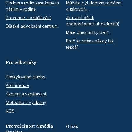
Podpora rodin zasažených
Můžete být dobrým rodičem
násilím v rodině
a zároveň...
Prevence a vzdělávání
Jka vést děti k
zodpovědnosti (bez trestů)
Dětské advokační centrum
Máte dnes těžký den?
Proč je změna někdy tak
těžká?
Pro odborníky
Poskytované služby
Konference
Školení a vzdělávání
Metodika a výzkumy
KOS
Pro veřejnost a média
O nás