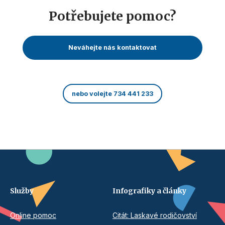
Potřebujete pomoc?
Neváhejte nás kontaktovat
nebo volejte 734 441 233
Služby
Infografiky a články
Online pomoc
Citát: Laskavé rodičovství