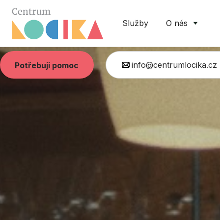
Služby
O nás
info@centrumlocika.cz
Potřebuji pomoc