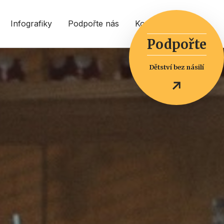
Infografiky
Podpořte nás
Kontakt
EN
Podpořte
Dětství bez násilí
↓